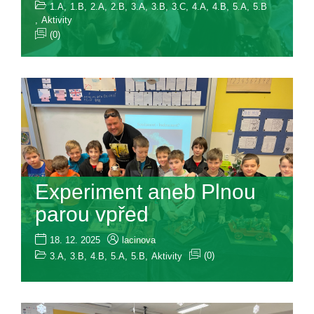
1.A
,
1.B
,
2.A
,
2.B
,
3.A
,
3.B
,
3.C
,
4.A
,
4.B
,
5.A
,
5.B
,
Aktivity
(0)
Experiment aneb Plnou
parou vpřed
18. 12. 2025
lacinova
(0)
3.A
,
3.B
,
4.B
,
5.A
,
5.B
,
Aktivity