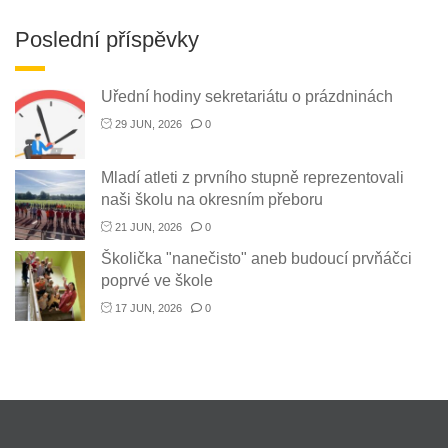
Poslední příspěvky
Uřední hodiny sekretariátu o prázdninách
29 JUN, 2026
0
Mladí atleti z prvního stupně reprezentovali
naši školu na okresním přeboru
21 JUN, 2026
0
Školička "nanečisto" aneb budoucí prvňáčci
poprvé ve škole
17 JUN, 2026
0