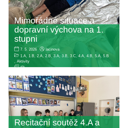
Mimořádné situace a
dopravní výchova na 1.
stupni
7. 5. 2026
lacinova
1.A
,
1.B
,
2.A
,
2.B
,
3.A
,
3.B
,
3.C
,
4.A
,
4.B
,
5.A
,
5.B
,
Aktivity
(0)
Recitační soutěž 4.A a