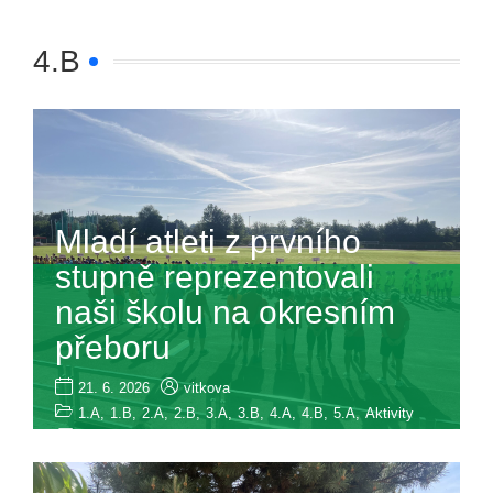
4.B
Mladí atleti z prvního
stupně reprezentovali
naši školu na okresním
přeboru
21. 6. 2026
vitkova
1.A
,
1.B
,
2.A
,
2.B
,
3.A
,
3.B
,
4.A
,
4.B
,
5.A
,
Aktivity
(0)