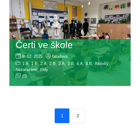
Čerti ve škole
9. 12. 2025
faladova
1.A
,
1.B
,
2.A
,
2.B
,
3.A
,
3.B
,
4.A
,
4.B
,
Aktivity
,
Nezařazené
,
třídy
(0)
1
2