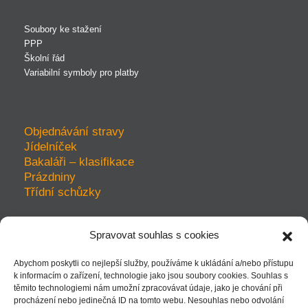
Soubory ke stažení
PPP
Školní řád
Variabilní symboly pro platby
Objednávání stravy
Jídelníček
Bakaláři – klasifikace
Prázdniny
Třídní schůzky
Spravovat souhlas s cookies
prohlášení o přístupnosti
Abychom poskytli co nejlepší služby, používáme k ukládání a/nebo přístupu
ochrana soukromí
k informacím o zařízení, technologie jako jsou soubory cookies. Souhlas s
mapa webu
těmito technologiemi nám umožní zpracovávat údaje, jako je chování při
kudy k nám - mapka
procházení nebo jedinečná ID na tomto webu. Nesouhlas nebo odvolání