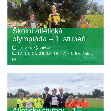
Školní atletická
olympiáda – 1. stupeň
9. 6. 2026
vitkova
1.A
,
1.B
,
2.A
,
2.B
,
3.A
,
3.B
,
4.A
,
4.B
,
5.A
,
Aktivity
(0)
Atletický čtyřboj – 1.