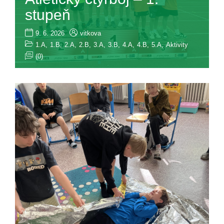
stupeň
9. 6. 2026
vitkova
1.A
,
1.B
,
2.A
,
2.B
,
3.A
,
3.B
,
4.A
,
4.B
,
5.A
,
Aktivity
(0)