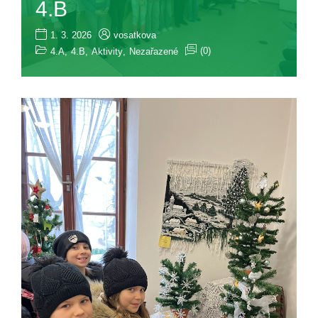
4.B
1. 3. 2026
vosatkova
(0)
4.A
,
4.B
,
Aktivity
,
Nezařazené