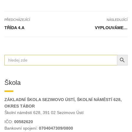
PŘEDCHÁZEJÍCÍ
NÁSLEDUJÍCÍ
TŘÍDA 4.A
VYPLOUVÁME…
SEARCH BUT
Search
for:
Škola
ZÁKLADNÍ ŠKOLA SEZIMOVO ÚSTÍ, ŠKOLNÍ NÁMĚSTÍ 628,
OKRES TÁBOR
Školní náměstí 628, 391 02 Sezimovo Ústí
IČO:
00582620
Bankovní spojení:
0704047309/0800