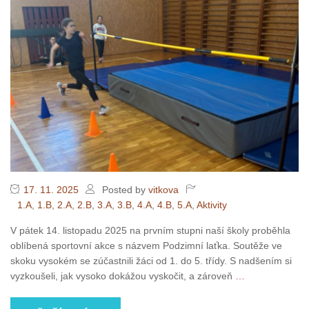
17. 11. 2025
Posted by
vitkova
1.A
,
1.B
,
2.A
,
2.B
,
3.A
,
3.B
,
4.A
,
4.B
,
5.A
,
Aktivity
V pátek 14. listopadu 2025 na prvním stupni naší školy proběhla
oblíbená sportovní akce s názvem Podzimní laťka. Soutěže ve
skoku vysokém se zúčastnili žáci od 1. do 5. třídy. S nadšením si
vyzkoušeli, jak vysoko dokážou vyskočit, a zároveň
…