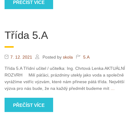
PŘEČÍST VÍCE
Třída 5.A
7. 12. 2021
Posted by
skola
5.A
Třída 5.A Třídní učitel / učitelka: Ing. Chrtová Lenka AKTUÁLNÍ
ROZVRH Milí páťáci, prázdniny utekly jako voda a společně
vyrážíme vstříc výzvám, které nám přinese pátá třída. Největší
výzva pro nás bude, že na každý předmět budeme mít
…
PŘEČÍST VÍCE