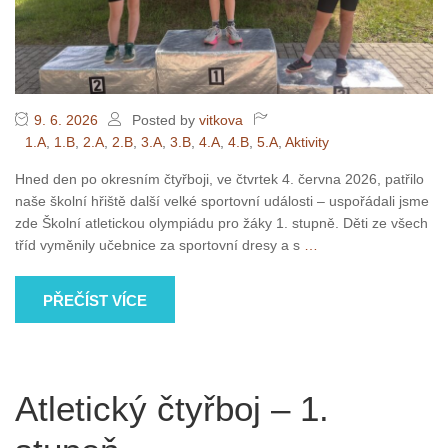
9. 6. 2026
Posted by
vitkova
1.A
,
1.B
,
2.A
,
2.B
,
3.A
,
3.B
,
4.A
,
4.B
,
5.A
,
Aktivity
Hned den po okresním čtyřboji, ve čtvrtek 4. června 2026, patřilo
naše školní hřiště další velké sportovní události – uspořádali jsme
zde Školní atletickou olympiádu pro žáky 1. stupně. Děti ze všech
tříd vyměnily učebnice za sportovní dresy a s
…
PŘEČÍST VÍCE
Atletický čtyřboj – 1.