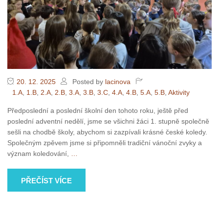
20. 12. 2025
Posted by
lacinova
1.A
,
1.B
,
2.A
,
2.B
,
3.A
,
3.B
,
3.C
,
4.A
,
4.B
,
5.A
,
5.B
,
Aktivity
Předposlední a poslední školní den tohoto roku, ještě před
poslední adventní nedělí, jsme se všichni žáci 1. stupně společně
sešli na chodbě školy, abychom si zazpívali krásné české koledy.
Společným zpěvem jsme si připomněli tradiční vánoční zvyky a
význam koledování,
…
PŘEČÍST VÍCE