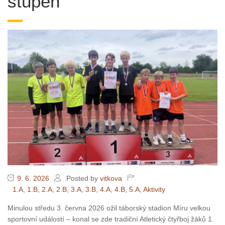
stupeň
9. 6. 2026
Posted by
vitkova
1.A
,
1.B
,
2.A
,
2.B
,
3.A
,
3.B
,
4.A
,
4.B
,
5.A
,
Aktivity
Minulou středu 3. června 2026 ožil táborský stadion Míru velkou
sportovní událostí – konal se zde tradiční Atletický čtyřboj žáků 1.