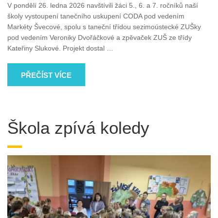
V pondělí 26. ledna 2026 navštívili žáci 5., 6. a 7. ročníků naší
školy vystoupení tanečního uskupení CODA pod vedením
Markéty Švecové, spolu s taneční třídou sezimoústecké ZUŠky
pod vedením Veroniky Dvořáčkové a zpěvaček ZUŠ ze třídy
Kateřiny Slukové. Projekt dostal
…
PŘEČÍST VÍCE
Škola zpívá koledy