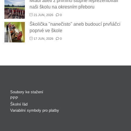
Mladí atleti z prvního stupně reprezentovali
naši školu na okresním přeboru
21 JUN, 2026
0
Školička "nanečisto" aneb budoucí prvňáčci
poprvé ve škole
17 JUN, 2026
0
Soubory ke stažení
PPP
Školní řád
Variabilní symboly pro platby