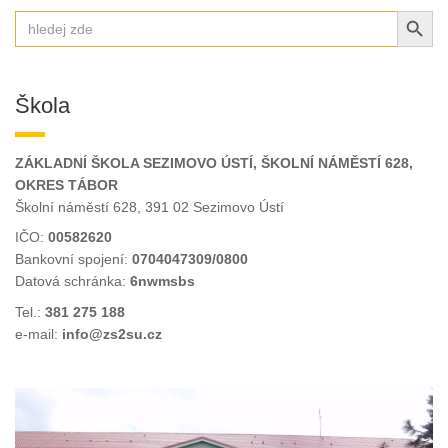
SEARCH BUT
Search
for:
Škola
ZÁKLADNÍ ŠKOLA SEZIMOVO ÚSTÍ, ŠKOLNÍ NÁMĚSTÍ 628,
OKRES TÁBOR
Školní náměstí 628, 391 02 Sezimovo Ústí
IČO:
00582620
Bankovní spojení:
0704047309/0800
Datová schránka:
6nwmsbs
Tel.:
381 275 188
e-mail:
info@zs2su.cz