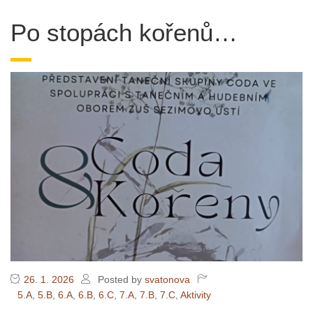
Po stopách kořenů…
26. 1. 2026
Posted by
svatonova
5.A
,
5.B
,
6.A
,
6.B
,
6.C
,
7.A
,
7.B
,
7.C
,
Aktivity