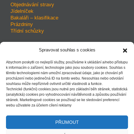
Objednávání stravy
Jídelníček
Bakaláři – klasifikace
Prázdniny
Třídní schůzky
Spravovat souhlas s cookies
prohlášení o přístupnosti
Abychom poskytli co nejlepší služby, používáme k ukládání a/nebo přístupu
ochrana soukromí
k informacím o zařízení, technologie jako jsou soubory cookies. Souhlas s
mapa webu
těmito technologiemi nám umožní zpracovávat údaje, jako je chování při
kudy k nám - mapka
procházení nebo jedinečná ID na tomto webu. Nesouhlas nebo odvolání
souhlasu může nepříznivě ovlivnit určité vlastnosti a funkce.
Technické (funkční) cookies jsou nutné pro základní běh stránek, statistická
(analytická) cookies pro vyhodnocování návštěvnosti a způsobu používání
stránek. Marketingové cookies se používají se ke sledování preferencí
| přihlásit |
webu uživatele za účelem cílení reklamy
PŘIJMOUT
www stránky:
ondrejkalivoda.cz