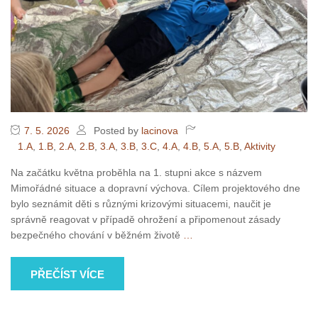
7. 5. 2026
Posted by
lacinova
1.A
,
1.B
,
2.A
,
2.B
,
3.A
,
3.B
,
3.C
,
4.A
,
4.B
,
5.A
,
5.B
,
Aktivity
Na začátku května proběhla na 1. stupni akce s názvem
Mimořádné situace a dopravní výchova. Cílem projektového dne
bylo seznámit děti s různými krizovými situacemi, naučit je
správně reagovat v případě ohrožení a připomenout zásady
bezpečného chování v běžném životě
…
PŘEČÍST VÍCE