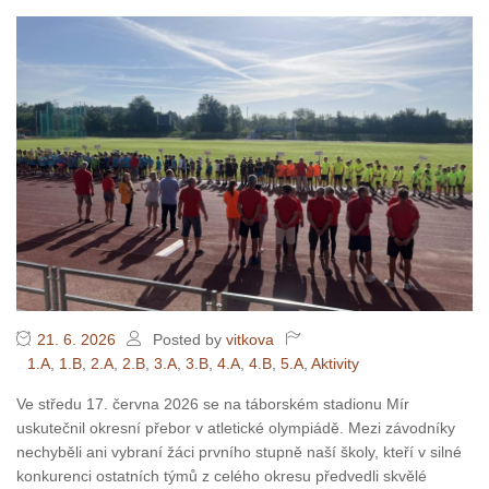
21. 6. 2026
Posted by
vitkova
1.A
,
1.B
,
2.A
,
2.B
,
3.A
,
3.B
,
4.A
,
4.B
,
5.A
,
Aktivity
Ve středu 17. června 2026 se na táborském stadionu Mír
uskutečnil okresní přebor v atletické olympiádě. Mezi závodníky
nechyběli ani vybraní žáci prvního stupně naší školy, kteří v silné
konkurenci ostatních týmů z celého okresu předvedli skvělé