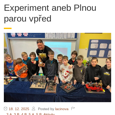
Experiment aneb Plnou
parou vpřed
18. 12. 2025
Posted by
lacinova
3.A
,
3.B
,
4.B
,
5.A
,
5.B
,
Aktivity