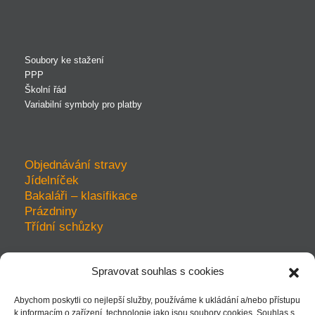
Soubory ke stažení
PPP
Školní řád
Variabilní symboly pro platby
Objednávání stravy
Jídelníček
Bakaláři – klasifikace
Prázdniny
Třídní schůzky
Spravovat souhlas s cookies
prohlášení o přístupnosti
Abychom poskytli co nejlepší služby, používáme k ukládání a/nebo přístupu
ochrana soukromí
k informacím o zařízení, technologie jako jsou soubory cookies. Souhlas s