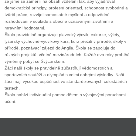
že jsme se zaměřili na obsah vzdělání tak, aby vyjadřoval
demokratické principy, profesní orientaci, schopnost svobodné a
tvůrčí práce, rozvíjel samostatné myšlení a odpovědné
rozhodování v souladu s obecně uznávanými životními a
mravními hodnotami.
Škola pravidelně organizuje plavecký výcvik, exkurze, výlety,
lyžařský výchovně-výcvikový kurz, kurz přežití v přírodě, školy v
přírodě, poznávací zájezd do Anglie. Škola se zapojuje do
různých projektů, včetně mezinárodních. Každé dva roky probíhá
výměnný pobyt se Švýcarskem.
Žáci naší školy se pravidelně zúčastňují vědomostních a
sportovních soutěží a olympiád s velmi dobrými výsledky. Naši
žáci mají vysokou úspěšnost ve standardizovaných celostátních
testech.
Škola nabízí individuální pomoc dětem s vývojovými poruchami
učení.