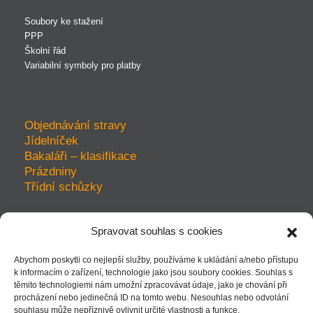
Soubory ke stažení
PPP
Školní řád
Variabilní symboly pro platby
Objednávání stravy
Jídelníček
Bakaláři – klasifikace
Prázdniny
Třídní schůzky
Spravovat souhlas s cookies
prohlášení o přístupnosti
Abychom poskytli co nejlepší služby, používáme k ukládání a/nebo přístupu
ochrana soukromí
k informacím o zařízení, technologie jako jsou soubory cookies. Souhlas s
mapa webu
těmito technologiemi nám umožní zpracovávat údaje, jako je chování při
kudy k nám - mapka
procházení nebo jedinečná ID na tomto webu. Nesouhlas nebo odvolání
souhlasu může nepříznivě ovlivnit určité vlastnosti a funkce.