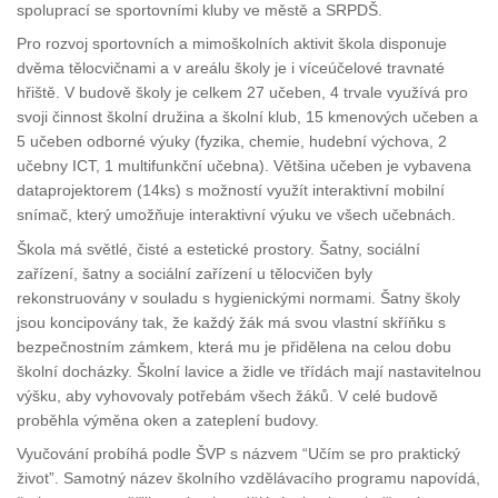
spoluprací se sportovními kluby ve městě a SRPDŠ.
Pro rozvoj sportovních a mimoškolních aktivit škola disponuje
dvěma tělocvičnami a v areálu školy je i víceúčelové travnaté
hřiště. V budově školy je celkem 27 učeben, 4 trvale využívá pro
svoji činnost školní družina a školní klub, 15 kmenových učeben a
5 učeben odborné výuky (fyzika, chemie, hudební výchova, 2
učebny ICT, 1 multifunkční učebna). Většina učeben je vybavena
dataprojektorem (14ks) s možností využít interaktivní mobilní
snímač, který umožňuje interaktivní výuku ve všech učebnách.
Škola má světlé, čisté a estetické prostory. Šatny, sociální
zařízení, šatny a sociální zařízení u tělocvičen byly
rekonstruovány v souladu s hygienickými normami. Šatny školy
jsou koncipovány tak, že každý žák má svou vlastní skříňku s
bezpečnostním zámkem, která mu je přidělena na celou dobu
školní docházky. Školní lavice a židle ve třídách mají nastavitelnou
výšku, aby vyhovovaly potřebám všech žáků. V celé budově
proběhla výměna oken a zateplení budovy.
Vyučování probíhá podle ŠVP s názvem “Učím se pro praktický
život”. Samotný název školního vzdělávacího programu napovídá,