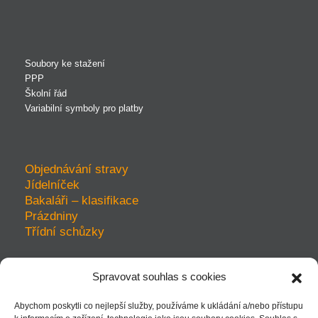
Soubory ke stažení
PPP
Školní řád
Variabilní symboly pro platby
Objednávání stravy
Jídelníček
Bakaláři – klasifikace
Prázdniny
Třídní schůzky
Spravovat souhlas s cookies
prohlášení o přístupnosti
Abychom poskytli co nejlepší služby, používáme k ukládání a/nebo přístupu
ochrana soukromí