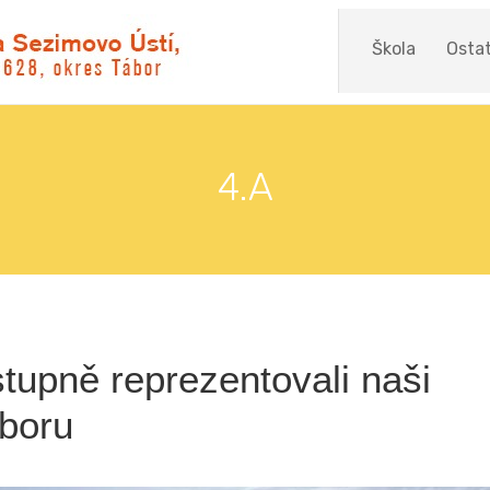
Škola
Ostat
4.A
 stupně reprezentovali naši
eboru