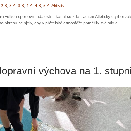
,
2.B
,
3.A
,
3.B
,
4.A
,
4.B
,
5.A
,
Aktivity
u velkou sportovní událostí – konal se zde tradiční Atletický čtyřboj žá
o okresu se sjely, aby v přátelské atmosféře poměřily své síly a
…
opravní výchova na 1. stupn