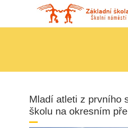
Mladí atleti z prvního
školu na okresním př