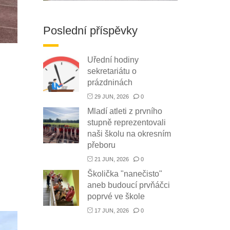
Poslední příspěvky
Uřední hodiny
sekretariátu o
prázdninách
29 JUN, 2026
0
Mladí atleti z prvního
stupně reprezentovali
naši školu na okresním
přeboru
21 JUN, 2026
0
Školička "nanečisto"
aneb budoucí prvňáčci
poprvé ve škole
17 JUN, 2026
0