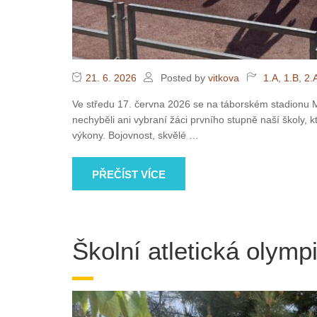
21. 6. 2026
Posted by
vitkova
1.A
,
1.B
,
2.
Ve středu 17. června 2026 se na táborském stadionu Mí
nechyběli ani vybraní žáci prvního stupně naší školy, k
výkony. Bojovnost, skvělé
…
PŘEČÍST VÍCE
Školní atletická olymp