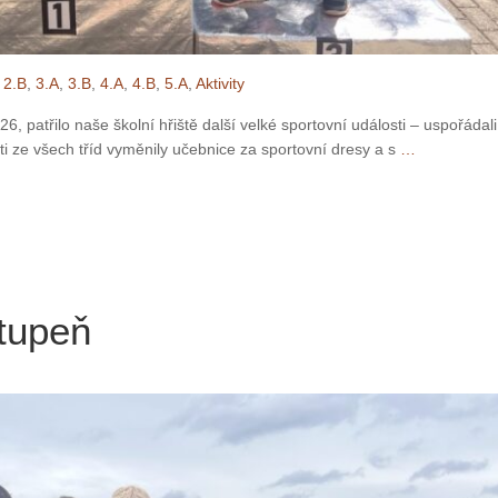
,
2.B
,
3.A
,
3.B
,
4.A
,
4.B
,
5.A
,
Aktivity
6, patřilo naše školní hřiště další velké sportovní události – uspořádal
ti ze všech tříd vyměnily učebnice za sportovní dresy a s
…
stupeň