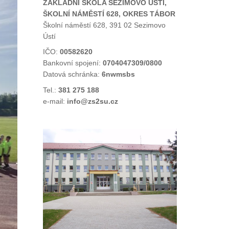
ZÁKLADNÍ ŠKOLA SEZIMOVO ÚSTÍ,
ŠKOLNÍ NÁMĚSTÍ 628, OKRES TÁBOR
Školní náměstí 628, 391 02 Sezimovo
Ústí
IČO:
00582620
Bankovní spojení:
0704047309/0800
Datová schránka:
6nwmsbs
Tel.:
381 275 188
e-mail:
info@zs2su.cz