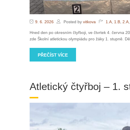
9. 6. 2026
Posted by
vitkova
1.A
,
1.B
,
2.A
Hned den po okresním čtyřboji, ve čtvrtek 4. června 202
zde Školní atletickou olympiádu pro žáky 1. stupně. Dě
PŘEČÍST VÍCE
Atletický čtyřboj – 1. 