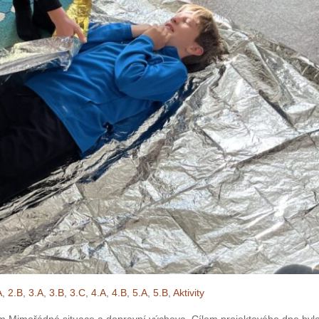
A
,
2.B
,
3.A
,
3.B
,
3.C
,
4.A
,
4.B
,
5.A
,
5.B
,
Aktivity
em Mimořádné situace a dopravní výchova. Cílem projektového dne byl