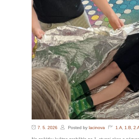
7. 5. 2026
Posted by
lacinova
1.A
,
1.B
,
2.
Na začátku května proběhla na 1. stupni akce s názv