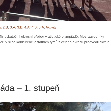
A
,
2.B
,
3.A
,
3.B
,
4.A
,
4.B
,
5.A
,
Aktivity
r uskutečnil okresní přebor v atletické olympiádě. Mezi závodníky
teří v silné konkurenci ostatních týmů z celého okresu předvedli skvělé
iáda – 1. stupeň