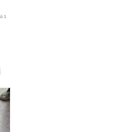
ků 1.
i