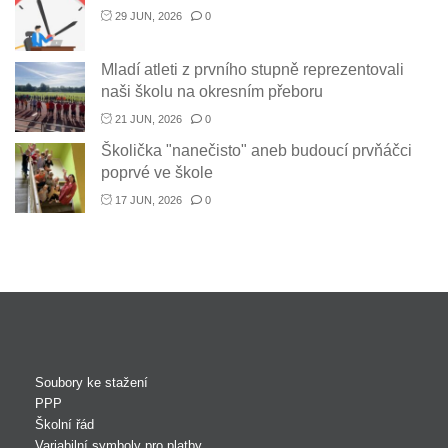
29 JUN, 2026
0
Mladí atleti z prvního stupně reprezentovali
naši školu na okresním přeboru
21 JUN, 2026
0
Školička "nanečisto" aneb budoucí prvňáčci
poprvé ve škole
17 JUN, 2026
0
Soubory ke stažení
PPP
Školní řád
Variabilní symboly pro platby