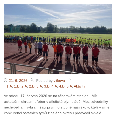
21. 6. 2026
Posted by
vitkova
1.A
,
1.B
,
2.A
,
2.B
,
3.A
,
3.B
,
4.A
,
4.B
,
5.A
,
Aktivity
Ve středu 17. června 2026 se na táborském stadionu Mír
uskutečnil okresní přebor v atletické olympiádě. Mezi závodníky
nechyběli ani vybraní žáci prvního stupně naší školy, kteří v silné
konkurenci ostatních týmů z celého okresu předvedli skvělé