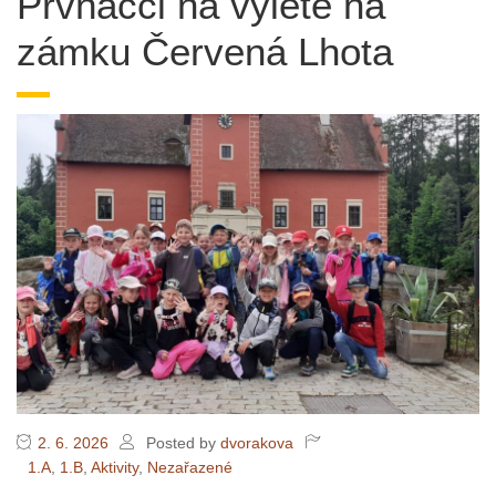
Prvňáčci na výletě na
zámku Červená Lhota
2. 6. 2026
Posted by
dvorakova
1.A
,
1.B
,
Aktivity
,
Nezařazené