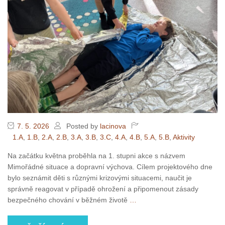
7. 5. 2026
Posted by
lacinova
1.A
,
1.B
,
2.A
,
2.B
,
3.A
,
3.B
,
3.C
,
4.A
,
4.B
,
5.A
,
5.B
,
Aktivity
Na začátku května proběhla na 1. stupni akce s názvem
Mimořádné situace a dopravní výchova. Cílem projektového dne
bylo seznámit děti s různými krizovými situacemi, naučit je
správně reagovat v případě ohrožení a připomenout zásady
bezpečného chování v běžném životě
…