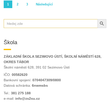
Stránkování
1
2
3
Následující
příspěvků
SEARCH BUT
Search
for:
Škola
ZÁKLADNÍ ŠKOLA SEZIMOVO ÚSTÍ, ŠKOLNÍ NÁMĚSTÍ 628,
OKRES TÁBOR
Školní náměstí 628, 391 02 Sezimovo Ústí
IČO:
00582620
Bankovní spojení:
0704047309/0800
Datová schránka:
6nwmsbs
Tel.:
381 275 188
e-mail:
info@zs2su.cz