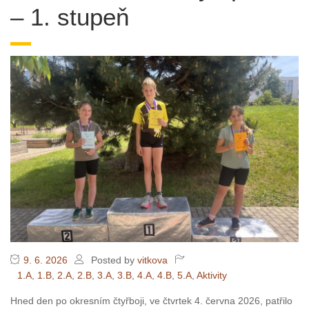
– 1. stupeň
9. 6. 2026
Posted by
vitkova
1.A
,
1.B
,
2.A
,
2.B
,
3.A
,
3.B
,
4.A
,
4.B
,
5.A
,
Aktivity
Hned den po okresním čtyřboji, ve čtvrtek 4. června 2026, patřilo