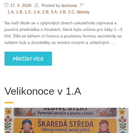
17. 4. 2026
Posted by
lacinova
1.A
,
1.B
,
1.C
,
2.A
,
2.B
,
3.A
,
3.B
,
3.C
,
Aktivity
Na naší škole se v uplynulých dnech uskutečnila zajímavá a
poučná přednáška o houbách, která byla určena pro žáky 1.–3.
tříd. Děti se během ní hravou a poutavou formou seznámily se
světem hub a dozvěděly se mnoho nových a užitečných
…
PŘEČÍST VÍCE
Velikonoce v 1.A