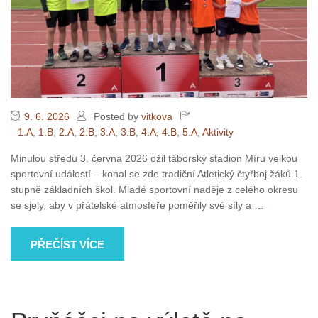
9. 6. 2026
Posted by
vitkova
1.A
,
1.B
,
2.A
,
2.B
,
3.A
,
3.B
,
4.A
,
4.B
,
5.A
,
Aktivity
Minulou středu 3. června 2026 ožil táborský stadion Míru velkou
sportovní událostí – konal se zde tradiční Atletický čtyřboj žáků 1.
stupně základních škol. Mladé sportovní naděje z celého okresu
se sjely, aby v přátelské atmosféře poměřily své síly a
…
PŘEČÍST VÍCE