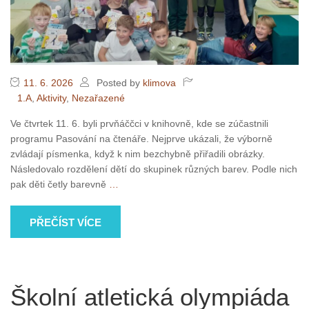
11. 6. 2026
Posted by
klimova
1.A
,
Aktivity
,
Nezařazené
Ve čtvrtek 11. 6. byli prvňáččci v knihovně, kde se zúčastnili
programu Pasování na čtenáře. Nejprve ukázali, že výborně
zvládají písmenka, když k nim bezchybně přiřadili obrázky.
Následovalo rozdělení dětí do skupinek různých barev. Podle nich
pak děti četly barevně
…
PŘEČÍST VÍCE
Školní atletická olympiáda