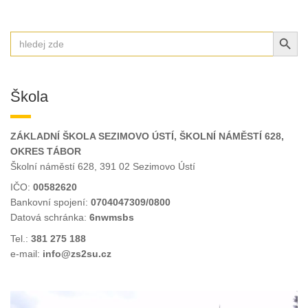
SEARCH BUT
Search
for:
Škola
ZÁKLADNÍ ŠKOLA SEZIMOVO ÚSTÍ, ŠKOLNÍ NÁMĚSTÍ 628,
OKRES TÁBOR
Školní náměstí 628, 391 02 Sezimovo Ústí
IČO:
00582620
Bankovní spojení:
0704047309/0800
Datová schránka:
6nwmsbs
Tel.:
381 275 188
e-mail:
info@zs2su.cz