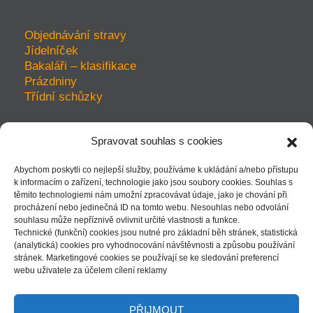
Objednávání stravy
Jídelníček
Bakaláři – klasifikace
Prázdniny
Třídní schůzky
Spravovat souhlas s cookies
prohlášení o přístupnosti
Abychom poskytli co nejlepší služby, používáme k ukládání a/nebo přístupu
ochrana soukromí
k informacím o zařízení, technologie jako jsou soubory cookies. Souhlas s
mapa webu
těmito technologiemi nám umožní zpracovávat údaje, jako je chování při
kudy k nám - mapka
procházení nebo jedinečná ID na tomto webu. Nesouhlas nebo odvolání
souhlasu může nepříznivě ovlivnit určité vlastnosti a funkce.
Technické (funkční) cookies jsou nutné pro základní běh stránek, statistická
(analytická) cookies pro vyhodnocování návštěvnosti a způsobu používání
stránek. Marketingové cookies se používají se ke sledování preferencí
| přihlásit |
webu uživatele za účelem cílení reklamy
PŘIJMOUT