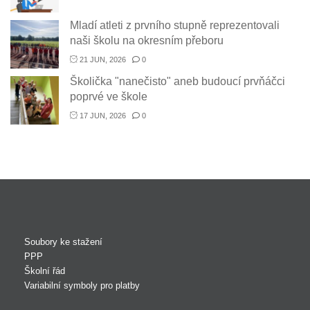
Mladí atleti z prvního stupně reprezentovali
naši školu na okresním přeboru
21 JUN, 2026
0
Školička "nanečisto" aneb budoucí prvňáčci
poprvé ve škole
17 JUN, 2026
0
Soubory ke stažení
PPP
Školní řád
Variabilní symboly pro platby