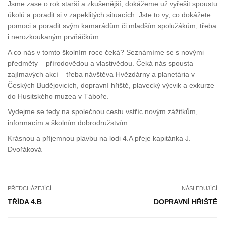
Jsme zase o rok starší a zkušenější, dokážeme už vyřešit spoustu
úkolů a poradit si v zapeklitých situacích. Jste to vy, co dokážete
pomoci a poradit svým kamarádům či mladším spolužákům, třeba
i nerozkoukaným prvňáčkúm.
A co nás v tomto školním roce čeká? Seznámíme se s novými
předměty – přírodovědou a vlastivědou. Čeká nás spousta
zajímavých akcí – třeba návštěva Hvězdárny a planetária v
Českých Budějovicích, dopravní hřiště, plavecký výcvik a exkurze
do Husitského muzea v Táboře.
Vydejme se tedy na společnou cestu vstříc novým zážitkům,
informacím a školním dobrodružstvím.
Krásnou a příjemnou plavbu na lodi 4.A přeje kapitánka J.
Dvořáková
PŘEDCHÁZEJÍCÍ
NÁSLEDUJÍCÍ
TŘÍDA 4.B
DOPRAVNÍ HŘIŠTĚ