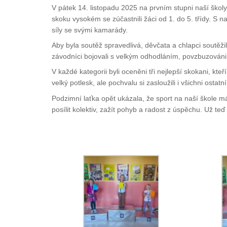
V pátek 14. listopadu 2025 na prvním stupni naší ško
skoku vysokém se zúčastnili žáci od 1. do 5. třídy. S 
síly se svými kamarády.
Aby byla soutěž spravedlivá, děvčata a chlapci soutěži
závodníci bojovali s velkým odhodláním, povzbuzováni sp
V každé kategorii byli oceněni tři nejlepší skokani, kte
velký potlesk, ale pochvalu si zasloužili i všichni ostat
Podzimní laťka opět ukázala, že sport na naší škole má
posílit kolektiv, zažít pohyb a radost z úspěchu. Už teď