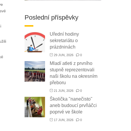
ve
 své
Poslední příspěvky
i
Uřední hodiny
sekretariátu o
žili
prázdninách
29 JUN, 2026
0
ké
Mladí atleti z prvního
stupně reprezentovali
naši školu na okresním
přeboru
21 JUN, 2026
0
Školička "nanečisto"
aneb budoucí prvňáčci
poprvé ve škole
17 JUN, 2026
0