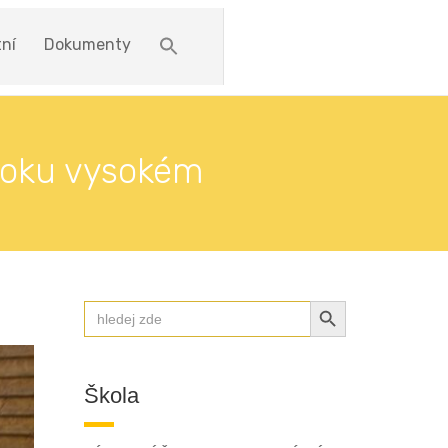
ní
Dokumenty
skoku vysokém
SEARCH BUTTON
Search
for:
Škola