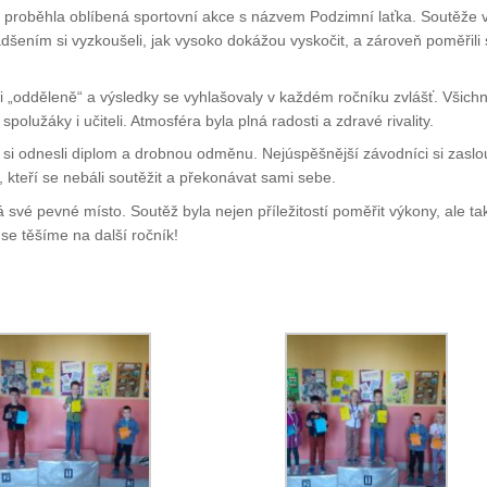
ly proběhla oblíbená sportovní akce s názvem Podzimní laťka. Soutěže 
nadšením si vyzkoušeli, jak vysoko dokážou vyskočit, a zároveň poměřili
li „odděleně“ a výsledky se vyhlašovaly v každém ročníku zvlášť. Všichn
olužáky i učiteli. Atmosféra byla plná radosti a zdravé rivality.
ří si odnesli diplom a drobnou odměnu. Nejúspěšnější závodníci si zaslou
ní, kteří se nebáli soutěžit a překonávat sami sebe.
 své pevné místo. Soutěž byla nejen příležitostí poměřit výkony, ale ta
 se těšíme na další ročník!