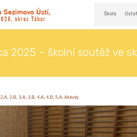
Škola
Ostat
ka 2025 – školní soutěž ve 
,
2.A
,
2.B
,
3.A
,
3.B
,
4.A
,
4.B
,
5.A
,
Aktivity