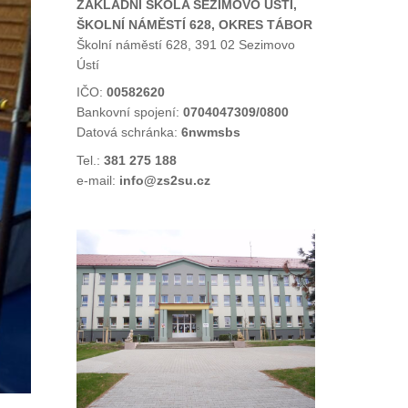
ZÁKLADNÍ ŠKOLA SEZIMOVO ÚSTÍ,
ŠKOLNÍ NÁMĚSTÍ 628, OKRES TÁBOR
Školní náměstí 628, 391 02 Sezimovo
Ústí
IČO:
00582620
Bankovní spojení:
0704047309/0800
Datová schránka:
6nwmsbs
Tel.:
381 275 188
e-mail:
info@zs2su.cz