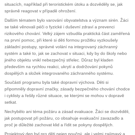
situacích, například při teroristickém útoku a dozvěděly se, jak
správně reagovat v případě ohrožení.
Dalším tématem bylo varování obyvatelstva a význam sirén. Žáci
se také věnovali péči o fyzické i duševní zdraví a prevenci
rizikového chování. Velký zájem vzbudila praktická část zaměřená
na první pomoc, při které si děti formou prožitku vyzkoušely
základní postupy, správné volání na integrovaný záchranný
systém a také to, jak se zachovat v situaci, kdy by do školy nebo
jiného objektu vnikl nebezpečný střelec. Důraz byl kladen
především na rychlou reakci, ukrytí a dodržování pokynů
dospělých a složek integrovaného záchranného systému.
Součástí programu byla také dopravní výchova. Děti si
připomněly dopravní značky, zásady bezpečného chování chodce
i cyklisty a řešily různé situace, se kterými se mohou v dopravě
setkat.
Nechybělo ani téma požáru a zásad evakuace. Žáci se dozvěděli,
jak postupovat při požáru, co obsahuje evakuační zavazadlo a
proč je důležité zachovat klid a řídit se pokyny dospělých.
Projektový den byl pro děti nejen poučný, ale i velmi zajímavý a