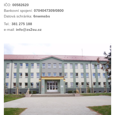
IČO:
00582620
Bankovní spojení:
0704047309/0800
Datová schránka:
6nwmsbs
Tel.:
381 275 188
e-mail:
info@zs2su.cz