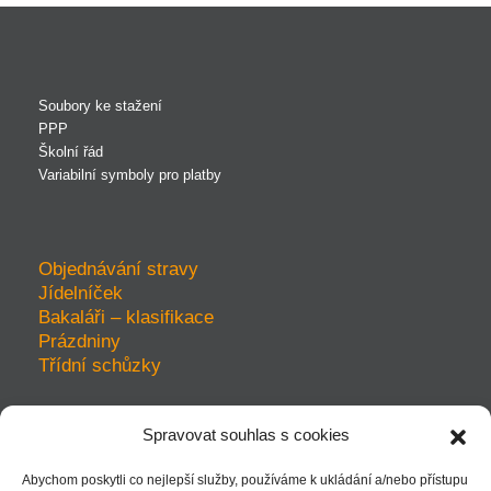
Soubory ke stažení
PPP
Školní řád
Variabilní symboly pro platby
Objednávání stravy
Jídelníček
Bakaláři – klasifikace
Prázdniny
Třídní schůzky
Spravovat souhlas s cookies
prohlášení o přístupnosti
Abychom poskytli co nejlepší služby, používáme k ukládání a/nebo přístupu
ochrana soukromí