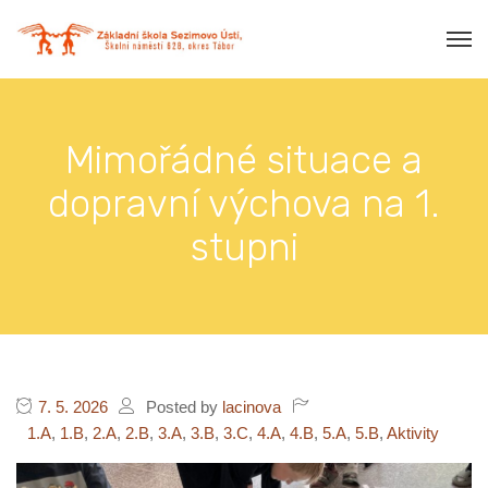
Mimořádné situace a
dopravní výchova na 1.
stupni
7. 5. 2026
Posted by
lacinova
1.A
,
1.B
,
2.A
,
2.B
,
3.A
,
3.B
,
3.C
,
4.A
,
4.B
,
5.A
,
5.B
,
Aktivity