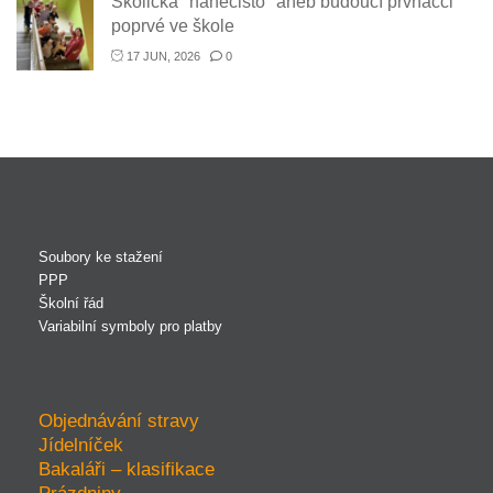
Školička "nanečisto" aneb budoucí prvňáčci
poprvé ve škole
17 JUN, 2026
0
Soubory ke stažení
PPP
Školní řád
Variabilní symboly pro platby
Objednávání stravy
Jídelníček
Bakaláři – klasifikace