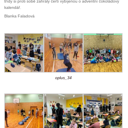
třídy si proti sobě zahrály čertí vybíjenou o adventní čokoládový
kalendář.
Blanka Faladová
oplus_34