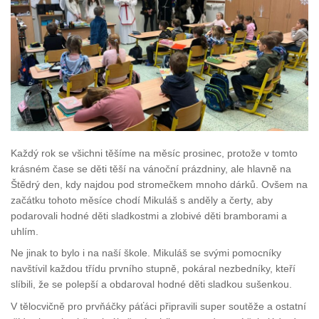
Každý rok se všichni těšíme na měsíc prosinec, protože v tomto
krásném čase se děti těší na vánoční prázdniny, ale hlavně na
Štědrý den, kdy najdou pod stromečkem mnoho dárků. Ovšem na
začátku tohoto měsíce chodí Mikuláš s anděly a čerty, aby
podarovali hodné děti sladkostmi a zlobivé děti bramborami a
uhlím.
Ne jinak to bylo i na naší škole. Mikuláš se svými pomocníky
navštívil každou třídu prvního stupně, pokáral nezbedníky, kteří
slíbili, že se polepší a obdaroval hodné děti sladkou sušenkou.
V tělocvičně pro prvňáčky páťáci připravili super soutěže a ostatní