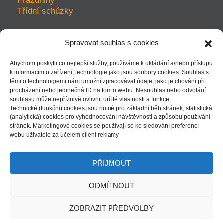
Prázdniny
Třídní schůzky
Spravovat souhlas s cookies
prohlášení o přístupnosti
Abychom poskytli co nejlepší služby, používáme k ukládání a/nebo přístupu
ochrana soukromí
k informacím o zařízení, technologie jako jsou soubory cookies. Souhlas s
mapa webu
těmito technologiemi nám umožní zpracovávat údaje, jako je chování při
kudy k nám - mapka
procházení nebo jedinečná ID na tomto webu. Nesouhlas nebo odvolání
souhlasu může nepříznivě ovlivnit určité vlastnosti a funkce.
Technické (funkční) cookies jsou nutné pro základní běh stránek, statistická
(analytická) cookies pro vyhodnocování návštěvnosti a způsobu používání
stránek. Marketingové cookies se používají se ke sledování preferencí
| přihlásit |
webu uživatele za účelem cílení reklamy
PŘIJMOUT
www stránky:
ondrejkalivoda.cz
ODMÍTNOUT
ZOBRAZIT PŘEDVOLBY