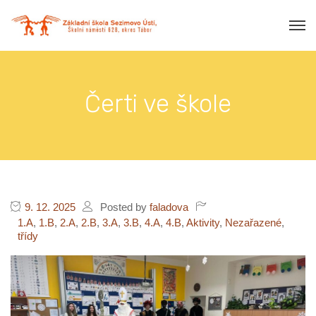
Čerti ve škole
9. 12. 2025
Posted by
faladova
1.A
,
1.B
,
2.A
,
2.B
,
3.A
,
3.B
,
4.A
,
4.B
,
Aktivity
,
Nezařazené
,
třídy