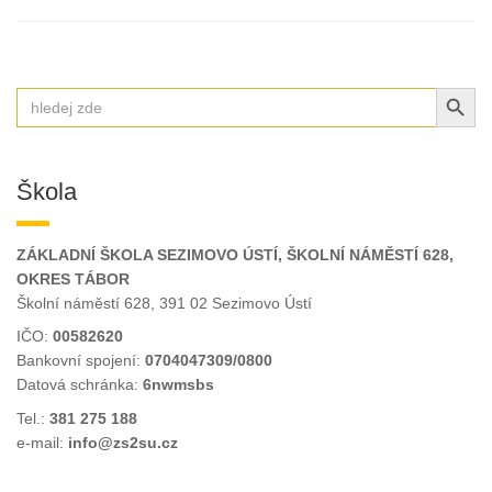
SEARCH BUT
Search
for:
Škola
ZÁKLADNÍ ŠKOLA SEZIMOVO ÚSTÍ, ŠKOLNÍ NÁMĚSTÍ 628,
OKRES TÁBOR
Školní náměstí 628, 391 02 Sezimovo Ústí
IČO:
00582620
Bankovní spojení:
0704047309/0800
Datová schránka:
6nwmsbs
Tel.:
381 275 188
e-mail:
info@zs2su.cz