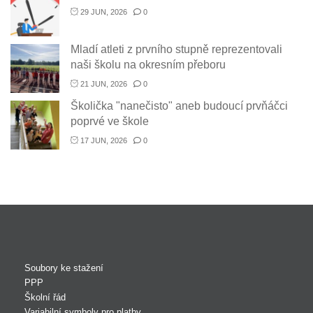
29 JUN, 2026
0
Mladí atleti z prvního stupně reprezentovali
naši školu na okresním přeboru
21 JUN, 2026
0
Školička "nanečisto" aneb budoucí prvňáčci
poprvé ve škole
17 JUN, 2026
0
Soubory ke stažení
PPP
Školní řád
Variabilní symboly pro platby