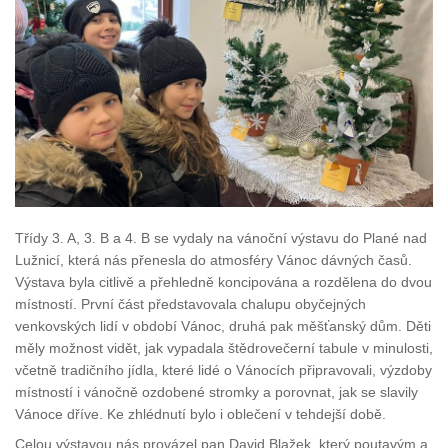
Třídy 3. A, 3. B a 4. B se vydaly na vánoční výstavu do Plané nad
Lužnicí, která nás přenesla do atmosféry Vánoc dávných časů.
Výstava byla citlivě a přehledně koncipována a rozdělena do dvou
místností. První část představovala chalupu obyčejných
venkovských lidí v období Vánoc, druhá pak měšťanský dům. Děti
měly možnost vidět, jak vypadala štědrovečerní tabule v minulosti,
včetně tradičního jídla, které lidé o Vánocích připravovali, výzdoby
místností i vánočně ozdobené stromky a porovnat, jak se slavily
Vánoce dříve. Ke zhlédnutí bylo i oblečení v tehdejší době.
Celou výstavou nás provázel pan David Blažek, který poutavým a