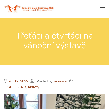
Třeťáci a čtvrťáci na
vánoční výstavě
20. 12. 2025
Posted by
lacinova
3.A
,
3.B
,
4.B
,
Aktivity