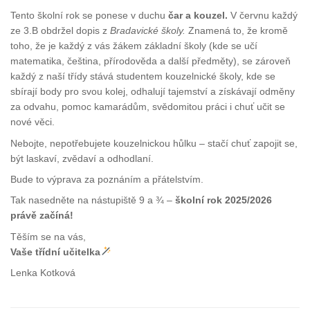
Tento školní rok se ponese v duchu
čar a kouzel.
V červnu každý
ze 3.B obdržel dopis z
Bradavické školy.
Znamená to, že kromě
toho, že je každý z vás žákem základní školy (kde se učí
matematika, čeština, přírodověda a další předměty), se zároveň
každý z naší třídy stává studentem kouzelnické školy, kde se
sbírají body pro svou kolej, odhalují tajemství a získávají odměny
za odvahu, pomoc kamarádům, svědomitou práci i chuť učit se
nové věci.
Nebojte, nepotřebujete kouzelnickou hůlku – stačí chuť zapojit se,
být laskaví, zvědaví a odhodlaní.
Bude to výprava za poznáním a přátelstvím.
Tak nasedněte na nástupiště 9 a ¾ –
školní rok 2025/2026
právě začíná!
Těším se na vás,
Vaše třídní učitelka
Lenka Kotková