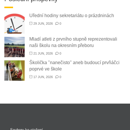
Uřední hodiny sekretariátu o prázdninách
29 JUN, 2026
0
Mladí atleti z prvního stupně reprezentovali
naši školu na okresním přeboru
21 JUN, 2026
0
Školička "nanečisto" aneb budoucí prvňáčci
poprvé ve škole
17 JUN, 2026
0
Soubory ke stažení