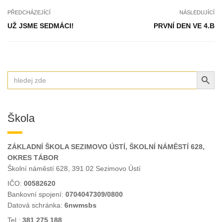
PŘEDCHÁZEJÍCÍ
NÁSLEDUJÍCÍ
UŽ JSME SEDMÁCI!
PRVNÍ DEN VE 4.B
SEARCH BUT
Search
for:
Škola
ZÁKLADNÍ ŠKOLA SEZIMOVO ÚSTÍ, ŠKOLNÍ NÁMĚSTÍ 628,
OKRES TÁBOR
Školní náměstí 628, 391 02 Sezimovo Ústí
IČO:
00582620
Bankovní spojení:
0704047309/0800
Datová schránka:
6nwmsbs
Tel.:
381 275 188