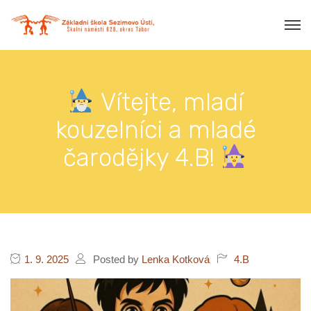
Vítejte, mladí
kouzelníci a mladé
čarodějky 4.B!
1. 9. 2025
Posted by
Lenka Kotková
4.B